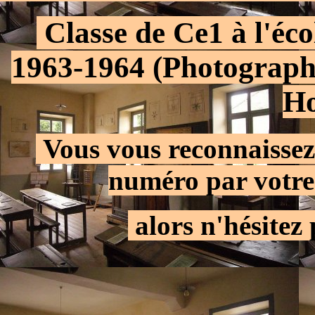
.
Classe de Ce1 à l'éc
1963-1964 (Photographi
Ho
.
Vous vous reconnaissez
numéro par votre
.
alors n'hésitez 