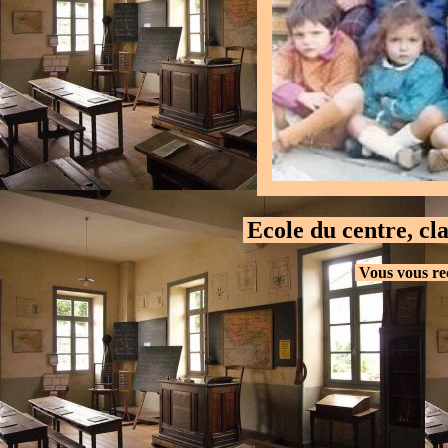
Ecole du centre, cl
.
.
Vous vous re