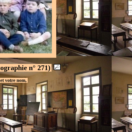
tographie n° 271)
.
et votre nom,
.