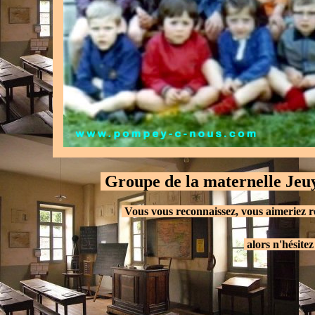
.
Groupe de la maternelle Jeuy
.
Vous vous reconnaissez, vous aimeriez 
.
alors n'hésitez