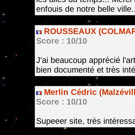
enfouis de notre belle ville.
ROUSSEAUX (COLMAR,
Score : 10/10
J'ai beaucoup apprécié l'art
bien documenté et très int
Merlin Cédric (Malzévil
Score : 10/10
Supeeer site, très intéress