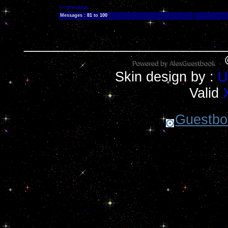
<< previous
Messages :
81
to
100
__________________________
Skin design by :
U
Valid
Guestboo