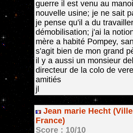
guerre il est venu au mano
nouvelle usine; je ne sait p
je pense qu'il a du travail
démobilisation; j'ai la not
mère a habité Pompey, sans d
s'agit bien de mon grand pè
il y a aussi un monsieur deh
directeur de la colo de ver
amitiés
jl
Jean marie Hecht (Ville
France)
Score : 10/10