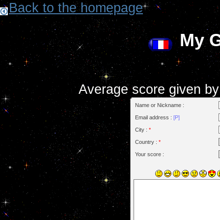
Back to the homepage
My 
Average score given by t
Name or Nickname :
Email address :
[P]
City :
*
Country :
*
Your score :