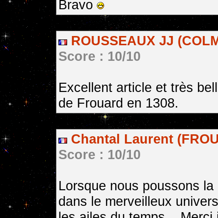
Bravo
ROUSSEAUX JJ (COLMA
Score : 10/10
Excellent article et très bel
de Frouard en 1308.
Chantal Laurent (FRO
Score : 10/10
Lorsque nous poussons la p
dans le merveilleux univer
les ailes du temps... Merci