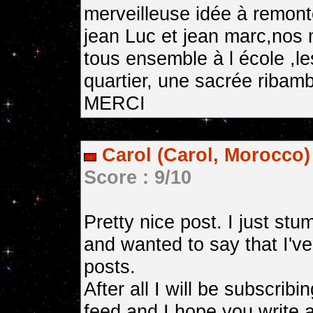
merveilleuse idée à remont
jean Luc et jean marc,nos 
tous ensemble à l école ,l
quartier, une sacrée ribambe
MERCI
Carol (Carol, Morocco)
Score : 9/10
Pretty nice post. I just st
and wanted to say that I've
posts.
After all I will be subscribi
feed and I hope you write 