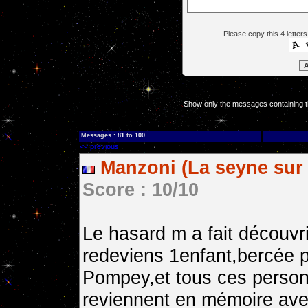
Please copy this 4 letters
Show only the messages containing t
Messages :
81
to
100
<< previous
Manzoni (La seyne sur 
Score : 10/10
Le hasard m a fait découvri
redeviens 1enfant,bercée p
Pompey,et tous ces person
reviennent en mémoire ave