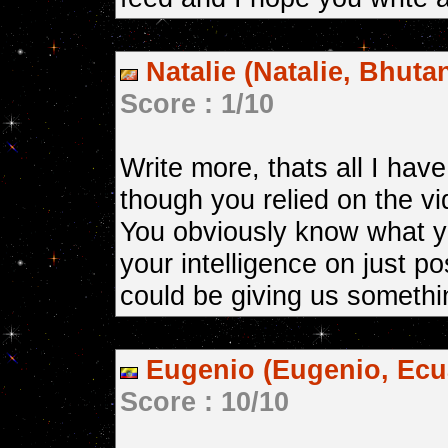
Natalie (Natalie, Bhuta
Score : 1/10
Write more, thats all I have
though you relied on the vi
You obviously know what y
your intelligence on just p
could be giving us somethi
Eugenio (Eugenio, Ecu
Score : 10/10