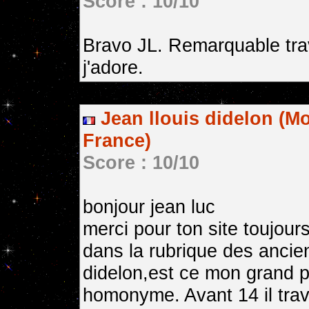
Score : 10/10
Bravo JL. Remarquable tra
j'adore.
Jean llouis didelon (Mo
France)
Score : 10/10
bonjour jean luc
merci pour ton site toujour
dans la rubrique des ancien
didelon,est ce mon grand pè
homonyme. Avant 14 il trava